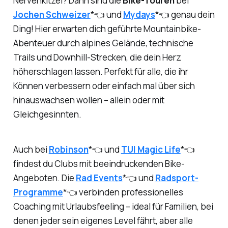
Nervenkitzel? Dann sind die
Bike-Touren
bei
Jochen Schweizer
*👈 und
Mydays
*👈 genau dein
Ding! Hier erwarten dich geführte Mountainbike-
Abenteuer durch alpines Gelände, technische
Trails und Downhill-Strecken, die dein Herz
höherschlagen lassen. Perfekt für alle, die ihr
Können verbessern oder einfach mal über sich
hinauswachsen wollen – allein oder mit
Gleichgesinnten.
Auch bei
Robinson
*👈 und
TUI Magic Life
*👈
findest du Clubs mit beeindruckenden Bike-
Angeboten. Die
Rad Events
*👈 und
Radsport-
Programme
*👈 verbinden professionelles
Coaching mit Urlaubsfeeling – ideal für Familien, bei
denen jeder sein eigenes Level fährt, aber alle