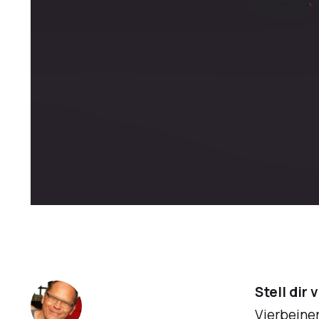
Stell dir 
Vierbeine