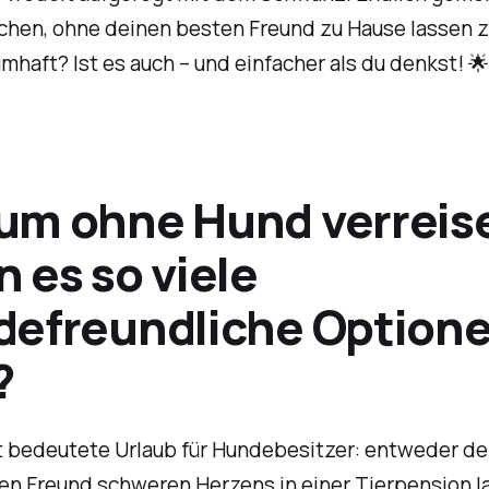
chen, ohne deinen besten Freund zu Hause lassen 
umhaft? Ist es auch – und einfacher als du denkst! 🌟
um ohne Hund verreis
 es so viele
defreundliche Option
?
t bedeutete Urlaub für Hundebesitzer: entweder d
gen Freund schweren Herzens in einer Tierpension l