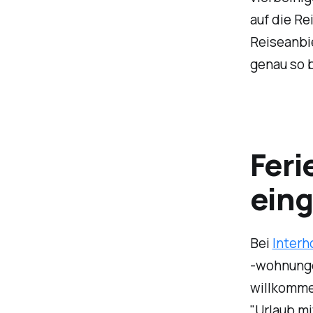
auf die Re
Reiseanbi
genau so 
Feri
eing
Bei
Inter
-wohnunge
willkommen
"Urlaub mi