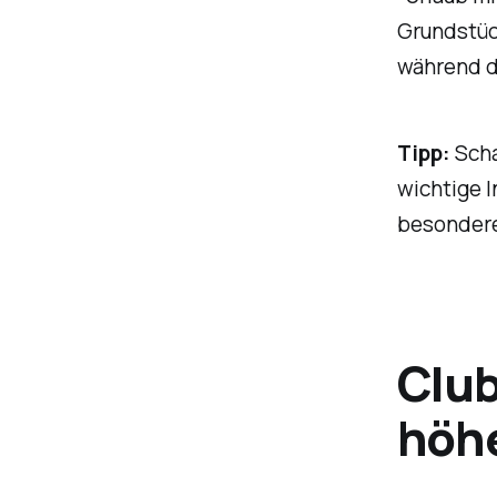
Grundstüc
während d
Tipp:
Scha
wichtige I
besondere
Club
höhe