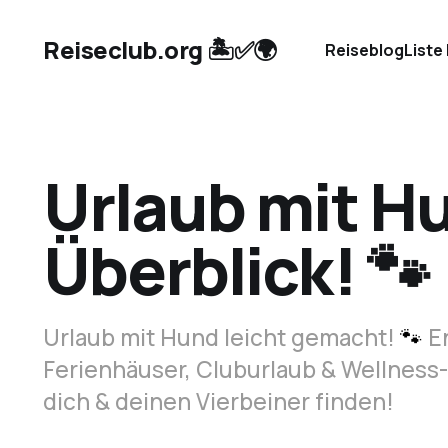
Reiseclub.org 🏝️✅🌍
Reiseblog
Liste
Urlaub mit Hu
Überblick! 🐾
Urlaub mit Hund leicht gemacht!
🐾
En
Ferienhäuser, Cluburlaub & Wellness-
dich & deinen Vierbeiner finden!