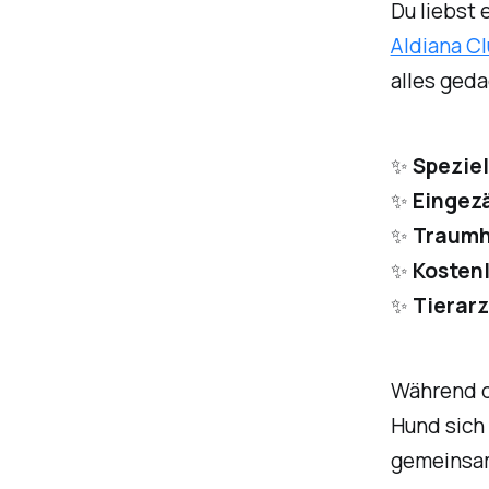
Du liebst 
Aldiana C
alles geda
✨
Spezie
✨
Eingez
✨
Traumh
✨
Kosten
✨
Tierarz
Während d
Hund sich 
gemeinsam 