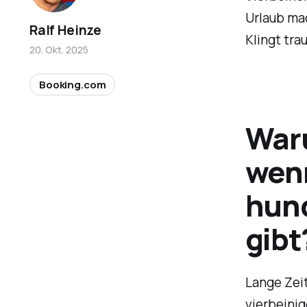
Urlaub ma
Ralf Heinze
Klingt tra
20. Okt. 2025
Booking.com
War
wenn
hun
gibt
Lange Zei
vierbeini