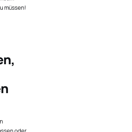
zu müssen!
en,
en
en
assen oder