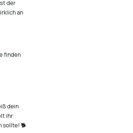
st der
rklich an
e finden
iß dein
t ihr
sollte! 🐕