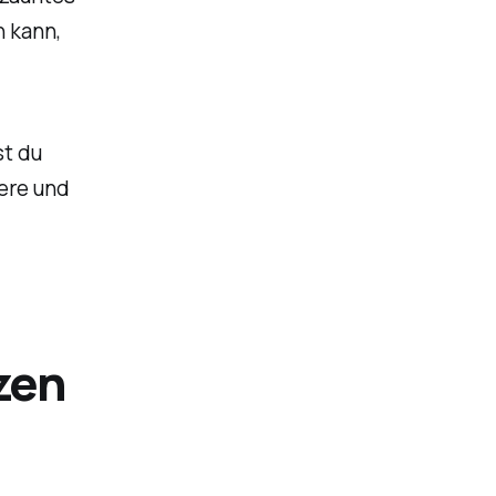
 kann,
st du
ere und
zen