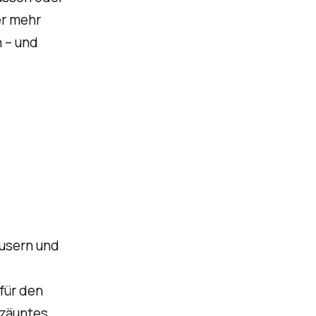
er mehr
 – und
äusern und
 für den
ezäuntes