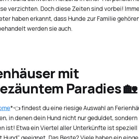
ise verzichten. Doch diese Zeiten sind vorbei! Imm
eter haben erkannt, dass Hunde zur Familie gehören
behandelt werden sie auch.
enhäuser mit
ezäuntem Paradies 🏡
home
*👈 findest du eine riesige Auswahl an Ferienh
n, in denen dein Hund nicht nur geduldet, sondern
 ist! Etwa ein Viertel aller Unterkünfte ist speziell
t Hund" geeignet. Das Beste? Viele haben ein eing