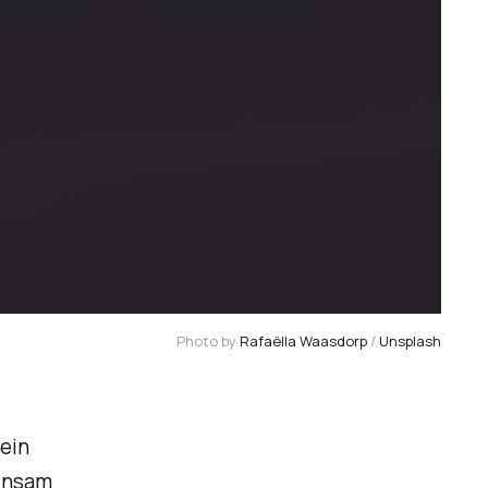
Photo by 
Rafaëlla Waasdorp
 / 
Unsplash
ein
einsam