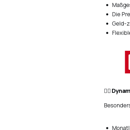
Maßges
Die Pre
Geld-z
Flexib
🏃‍♀️ Dyn
Besonders
Monatli