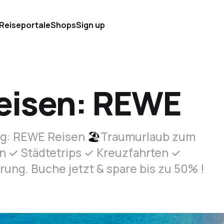
 Reiseportale
Shops
Sign up
eisen: REWE
rg: REWE Reisen
🏖
️Traumurlaub zum
en ✓ Städtetrips ✓ Kreuzfahrten ✓
rung. Buche jetzt & spare bis zu 50% !