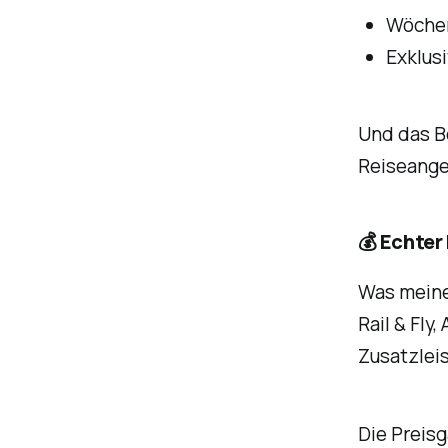
Wöchen
Exklus
Und das B
Reiseange
💰 Echter
Was meinen
Rail & Fly
Zusatzlei
Die Preisg