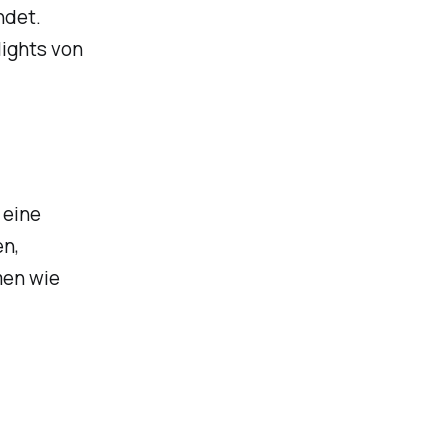
ndet.
lights von
 eine
en,
men wie