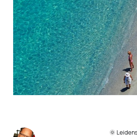
🌞
Leidens