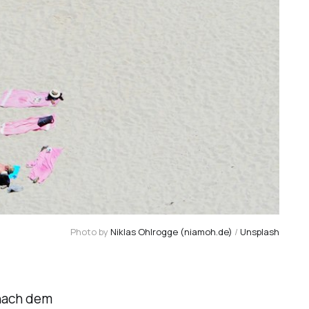
Photo by 
Niklas Ohlrogge (niamoh.de)
 / 
Unsplash
 nach dem