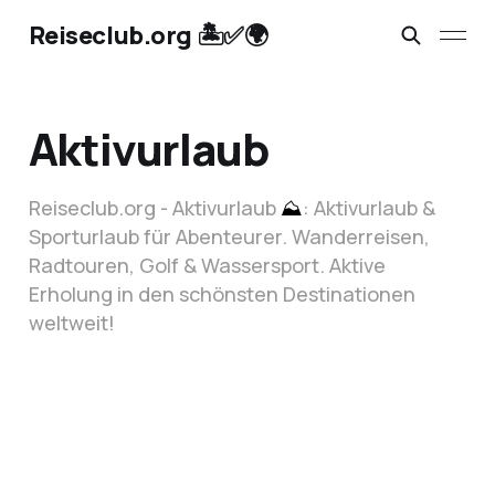
Reiseclub.org 🏝️✅🌍
Aktivurlaub
Reiseclub.org - Aktivurlaub
⛰
️: Aktivurlaub &
Sporturlaub für Abenteurer. Wanderreisen,
Radtouren, Golf & Wassersport. Aktive
Erholung in den schönsten Destinationen
weltweit!