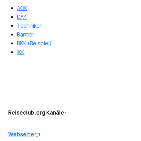
AOK
DAK
Techniker
Barmer
BKK (Beispiel)
IKK
Reiseclub.org Kanäle:
Webseite
👈