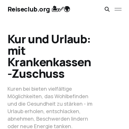
Reiseclub.org 🏝️✅🌍
Kur und Urlaub:
mit
Krankenkassen
-Zuschuss
Kuren bei bieten vielfältige
Möglichkeiten, das Wohlbefinden
und die Gesundheit zu stärken - im
Urlaub erholen, entschlacken,
abnehmen, Beschwerden lindern
oder neue Energie tanken.