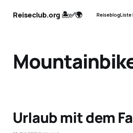
Reiseclub.org 🏝️✅🌍
Reiseblog
Liste
Mountainbik
Urlaub mit dem Fahr