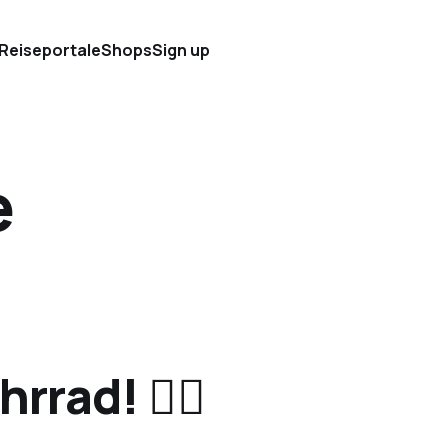
 Reiseportale
Shops
Sign up
e
rad! 🚴‍♂️