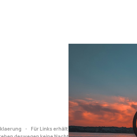
klaerung
Für Links erhält Reiseclub.org bei Buchung e
stehen deswegen keine Nachteile.
Grafiken von: https