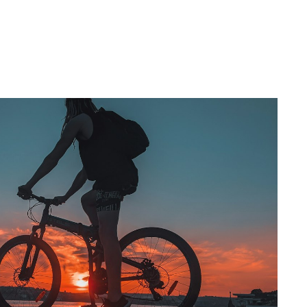
vt.
eine Partner-Provision.
://icons8.de/