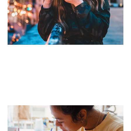
Lifestyle! 🎨📸✨
9. Nov. 2025
3 min read
DIY-Kurse für kreative
Köpfe