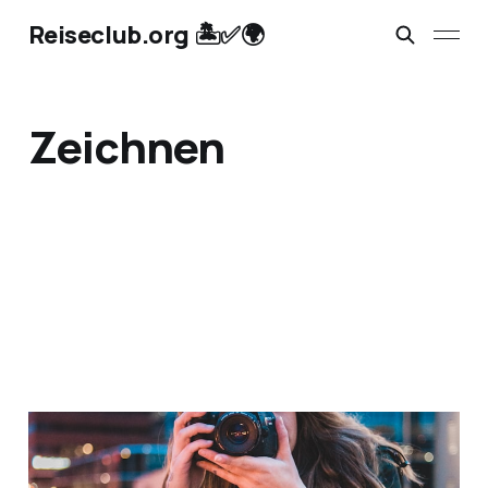
Reiseclub.org 🏝️✅🌍
Zeichnen
Erlebnisse schenken:
Kunst, Kultur und