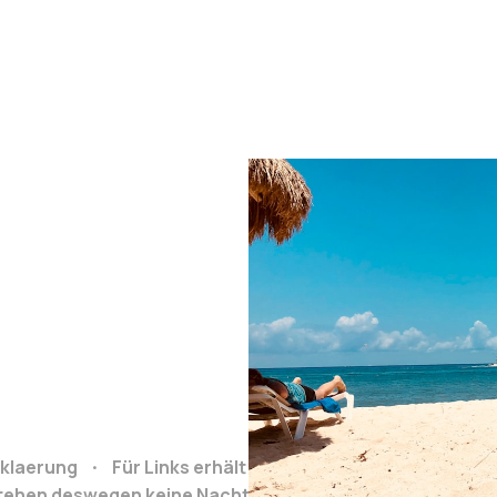
klaerung
Für Links erhält Reiseclub.org bei Buchung e
stehen deswegen keine Nachteile.
Grafiken von: https