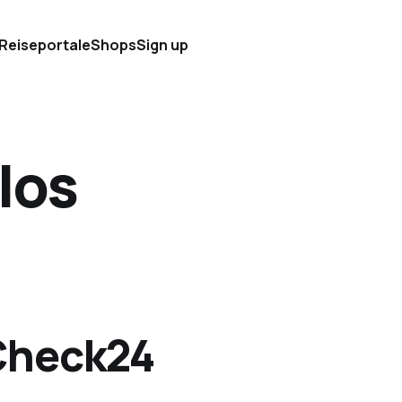
 Reiseportale
Shops
Sign up
los
Check24