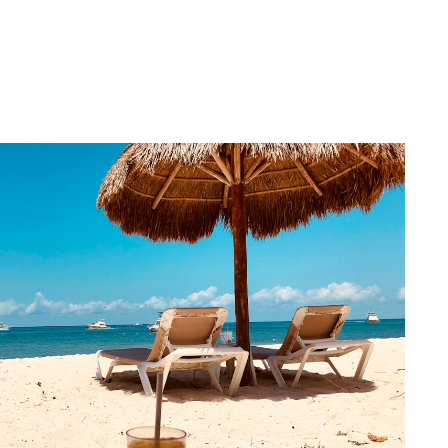
vt.
eine Partner-Provision.
://icons8.de/