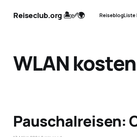
Reiseclub.org 🏝️✅🌍
Reiseblog
Liste
WLAN kosten
Pauschalreisen: 