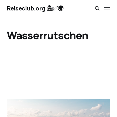
Reiseclub.org 🏝️✅🌍
Wasserrutschen
Reiseportal: Nix wie weg
17. Jan. 2024
1 min read