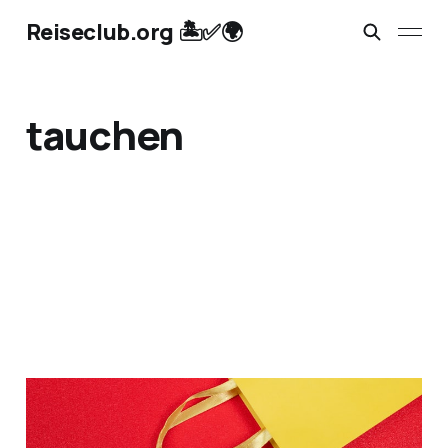
Reiseclub.org 🏝️✅🌍
tauchen
Discounter-Reisen -
Deals 💥: von Aldi, Netto,