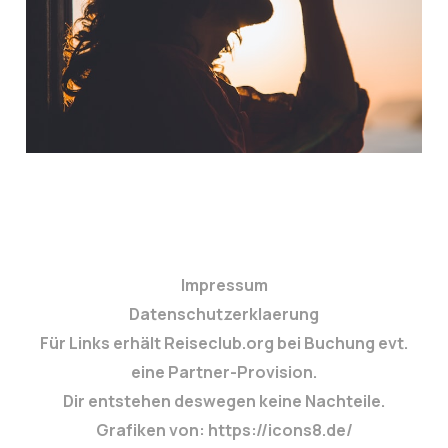
Stress-Kuren
3. Feb. 2025
4 min read
Impressum
Datenschutzerklaerung
Für Links erhält Reiseclub.org bei Buchung evt.
eine Partner-Provision.
Dir entstehen deswegen keine Nachteile.
Grafiken von: https://icons8.de/