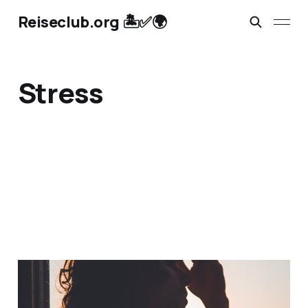
Reiseclub.org 🏝️✅🌍
Stress
Gesundheitsurlaub:
Burnout und Anti-