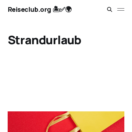
Reiseclub.org 🏝️✅🌍
Strandurlaub
Discounter-Reisen -
Deals 💥: von Aldi, Netto,