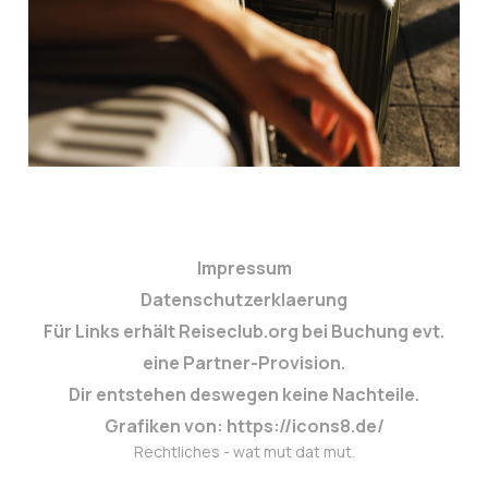
28. Apr. 2026
1 min read
Impressum
Datenschutzerklaerung
Für Links erhält Reiseclub.org bei Buchung evt.
eine Partner-Provision.
Dir entstehen deswegen keine Nachteile.
Grafiken von: https://icons8.de/
Rechtliches - wat mut dat mut.