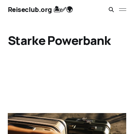
Reiseclub.org 🏝️✅🌍
Starke Powerbank
7 nützliche Dinge für
deine nächste Reise