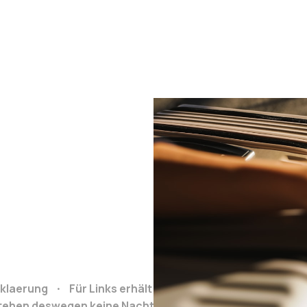
klaerung
Für Links erhält Reiseclub.org bei Buchung e
stehen deswegen keine Nachteile.
Grafiken von: https