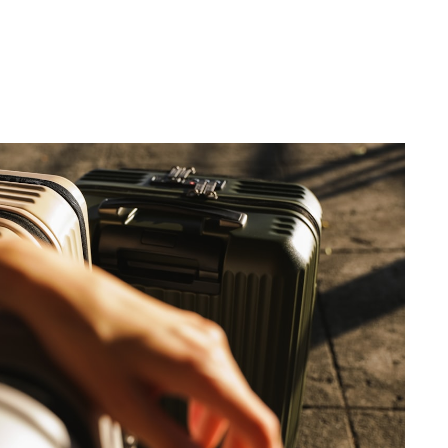
vt.
eine Partner-Provision.
://icons8.de/