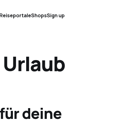
 Reiseportale
Shops
Sign up
 Urlaub
für deine