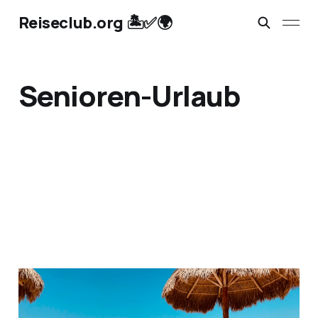
Reiseclub.org 🏝️✅🌍
Senioren-Urlaub
Pauschalreisen:
Check24