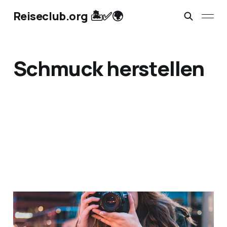
Reiseclub.org 🏝️✅🌍
Schmuck herstellen
Erlebnisse schenken:
Kunst, Kultur und