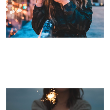
Lifestyle! 🎨📸✨
9. Nov. 2025
3 min read
Geschenkideen 💎für
Frauen