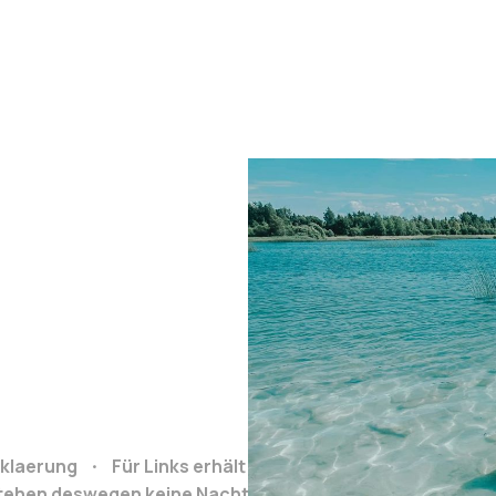
klaerung
Für Links erhält Reiseclub.org bei Buchung e
stehen deswegen keine Nachteile.
Grafiken von: https