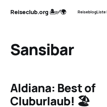
Reiseclub.org 🏝️✅🌍
Reiseblog
Liste
Sansibar
Aldiana: Best of
Cluburlaub! 🏖️