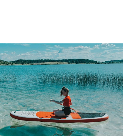
vt.
eine Partner-Provision.
://icons8.de/