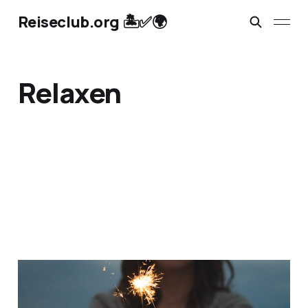
Reiseclub.org 🏝️✅🌍
Relaxen
Geschenkideen 💎für
Frauen