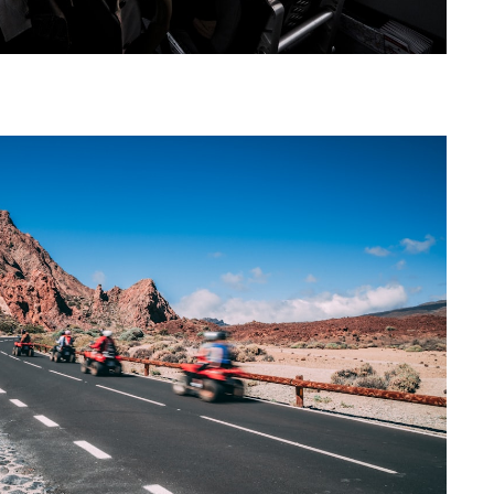
vt.
eine Partner-Provision.
://icons8.de/