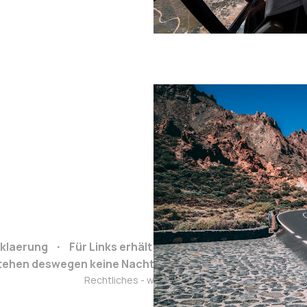
klaerung
Für Links erhält Reiseclub.org bei Buchung e
stehen deswegen keine Nachteile.
Grafiken von: https
Rechtliches - wat mut dat mut.