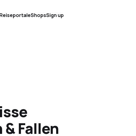
 Reiseportale
Shops
Sign up
isse
 & Fallen