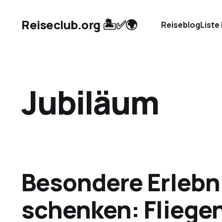
Reiseclub.org 🏝️✅🌍
Reiseblog
Liste
Jubiläum
Besondere Erlebn
schenken: Fliegen