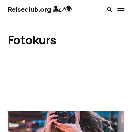
Reiseclub.org 🏝️✅🌍
Fotokurs
Erlebnisse schenken:
Kunst, Kultur und