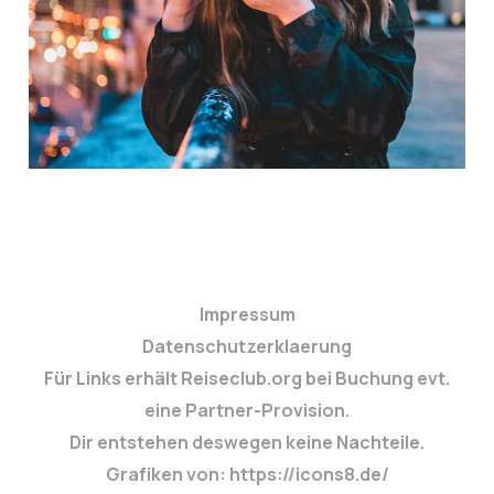
Lifestyle! 🎨📸✨
9. Nov. 2025
3 min read
Impressum
Datenschutzerklaerung
Für Links erhält Reiseclub.org bei Buchung evt.
eine Partner-Provision.
Dir entstehen deswegen keine Nachteile.
Grafiken von: https://icons8.de/