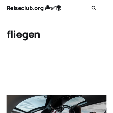
Reiseclub.org 🏝️✅🌍
fliegen
Besondere Erlebnisse
schenken: Fliegen &