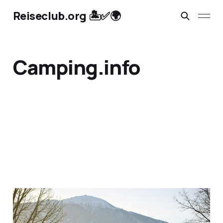
Reiseclub.org 🏝️✅🌍
Camping.info
Die 4 besten Camping-
Webseiten für deinen