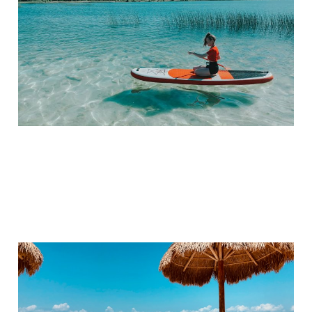
Cluburlaub! 🏖️
27. Aug. 2025
3 min read
Pauschalreisen:
Check24