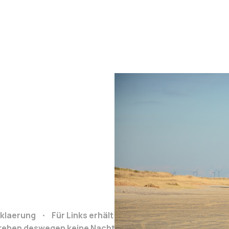
klaerung
Für Links erhält Reiseclub.org bei Buchung e
stehen deswegen keine Nachteile.
Grafiken von: https