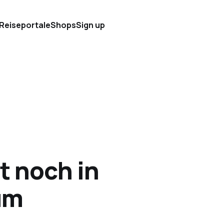
 Reiseportale
Shops
Sign up
t noch in
um