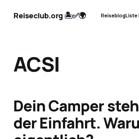
Reiseclub.org 🏝️✅🌍
Reiseblog
Liste
ACSI
Dein Camper steh
der Einfahrt. War