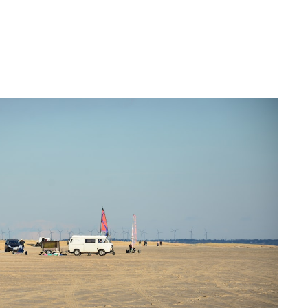
vt.
eine Partner-Provision.
://icons8.de/