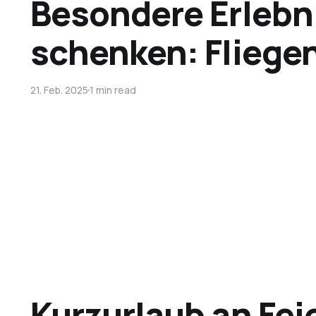
Besondere Erlebn
schenken: Fliegen
21. Feb. 2025
1 min read
Kurzurlaub an Fei