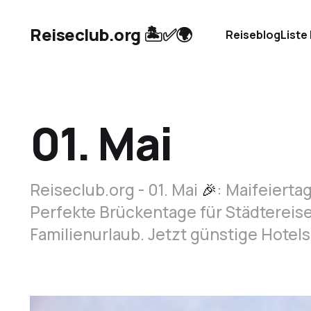
Reiseclub.org 🏝️✅🌍
Reiseblog
Liste
01. Mai
Reiseclub.org - 01. Mai
🎉
: Maifeierta
Perfekte Brückentage für Städterei
Familienurlaub. Jetzt günstige Hotel