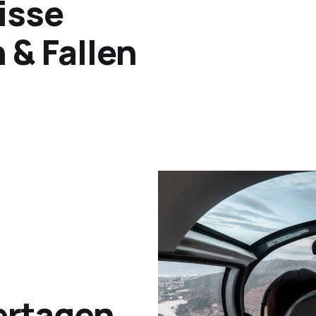
isse
 & Fallen
ertagen